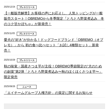
2025/12/24
プレスリリース
【一般販売解禁】お客様の声にお応えし、人気トッピングが一般
販売スタート！OBREMOから冬季限定『とろとろ野菜煮込み 冬
のコク甘かぼちゃ』が新発売！
2025/11/05
プレスリリース
愛犬の“好き”が分かる！ドッグフードブランド「OBREMO（オブ
レモ）」から 初の食べ比べセット「お試し4種類セット」新発
売！
2025/10/29
プレスリリース
秋の味覚・国産さつま芋が主役！OBREMO季節限定の“犬のため
の副菜”第2弾「とろとろ野菜煮込み〜秋のほくほくさつま芋〜」
限定発売
2025/09/26
ニュース
「エイチームグループ人権方針」の策定に関するお知らせ