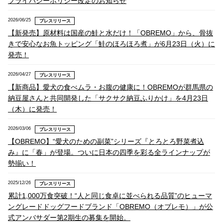
プライバシーポリシー改定のお知らせ
2026/06/25
プレスリリース
【新発売】原材料は国産の鮭と水だけ！「OBREMO」から、骨抜
きで安心なお魚トッピング「鮭のほろほろ煮」が6月23日（火）に
発売！
2026/04/27
プレスリリース
【新商品】愛犬の食べムラ・お腹の健康に！OBREMOが群馬県の
納豆屋さんと共同開発した「サクサク納豆ふりかけ」を4月23日
（木）に発売！
2026/03/06
プレスリリース
【OBREMO】“愛犬のための副菜”シリーズ『とろとろ野菜煮込
み』に「春」が登場。ついに日本の四季を彩る全ラインナップが
勢揃い！
2025/12/26
プレスリリース
累計1,000万食突破！“人と同じ食卓に並べられる品質”のヒューマ
ングレードドッグフードブランド「OBREMO（オブレモ）」が公
式アンバサダー第2期生の募集を開始。