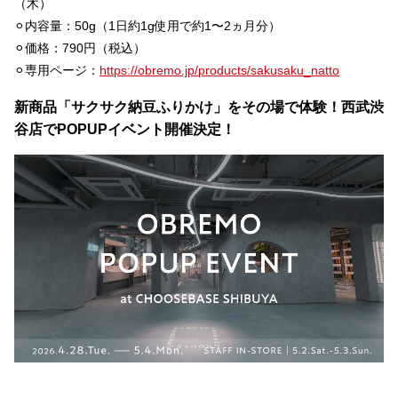
（木）
⚪︎内容量：50g（1日約1g使用で約1〜2ヵ月分）
⚪︎価格：790円（税込）
⚪︎専用ページ：
https://obremo.jp/products/sakusaku_natto
新商品「サクサク納豆ふりかけ」をその場で体験！西武渋
谷店でPOPUPイベント開催決定！