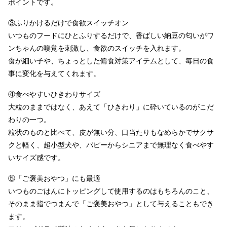
ポイントです。
③ふりかけるだけで食欲スイッチオン
いつものフードにひとふりするだけで、香ばしい納豆の匂いがワ
ンちゃんの嗅覚を刺激し、食欲のスイッチを入れます。
食が細い子や、ちょっとした偏食対策アイテムとして、毎日の食
事に変化を与えてくれます。
④食べやすいひきわりサイズ
大粒のままではなく、あえて「ひきわり」に砕いているのがこだ
わりの一つ。
粒状のものと比べて、皮が無い分、口当たりもなめらかでサクサ
クと軽く、超小型犬や、パピーからシニアまで無理なく食べやす
いサイズ感です。
⑤「ご褒美おやつ」にも最適
いつものごはんにトッピングして使用するのはもちろんのこと、
そのまま指でつまんで「ご褒美おやつ」として与えることもでき
ます。