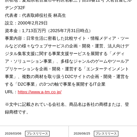
所在地：愛知県名古屋市中村区名駅三丁目28番12号 大名古屋ビル
ヂング32F
代表者：代表取締役社長 林高生
設立：2000年2月29日
資本金：1,713百万円（2025年7月31日時点）
事業内容：日常生活に密着した比較サイト・情報メディア・ツー
ルなどの様々なウェブサービスの企画・開発・運営、法人向けデ
ジタル集客支援に関する事業支援サービスを展開する「メディ
ア・ソリューション事業」、多様なジャンルのゲームやツールア
プリケーションを企画・開発・運営する「エンターテインメント
事業」、複数の商材を取り扱うD2Cサイトの企画・開発・運営を
する「D2C事業」の3つの軸で事業を展開するIT企業
URL：
https://www.a-tm.co.jp/
※文中に記載されている会社名、商品名は各社の商標または、登
録商標です。
2026/03/06
プレスリリース
2026/06/25
プレスリリース