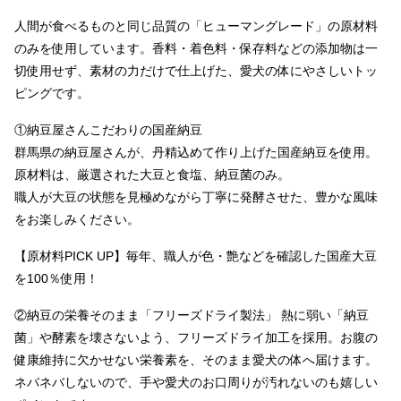
人間が食べるものと同じ品質の「ヒューマングレード」の原材料
のみを使用しています。香料・着色料・保存料などの添加物は一
切使用せず、素材の力だけで仕上げた、愛犬の体にやさしいトッ
ピングです。
①納豆屋さんこだわりの国産納豆
群馬県の納豆屋さんが、丹精込めて作り上げた国産納豆を使用。
原材料は、厳選された大豆と食塩、納豆菌のみ。
職人が大豆の状態を見極めながら丁寧に発酵させた、豊かな風味
をお楽しみください。
【原材料PICK UP】毎年、職人が色・艶などを確認した国産大豆
を100％使用！
②納豆の栄養そのまま「フリーズドライ製法」 熱に弱い「納豆
菌」や酵素を壊さないよう、フリーズドライ加工を採用。お腹の
健康維持に欠かせない栄養素を、そのまま愛犬の体へ届けます。
ネバネバしないので、手や愛犬のお口周りが汚れないのも嬉しい