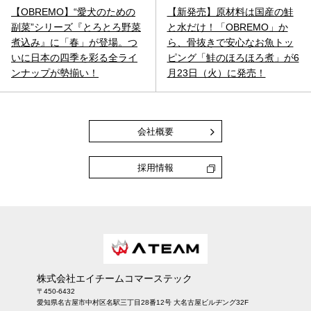
【OBREMO】“愛犬のための
【新発売】原材料は国産の鮭
副菜”シリーズ『とろとろ野菜
と水だけ！「OBREMO」か
煮込み』に「春」が登場。つ
ら、骨抜きで安心なお魚トッ
いに日本の四季を彩る全ライ
ピング「鮭のほろほろ煮」が6
ンナップが勢揃い！
月23日（火）に発売！
会社概要
採用情報
株式会社エイチームコマーステック
〒450-6432
愛知県名古屋市中村区名駅三丁目28番12号 大名古屋ビルヂング32F