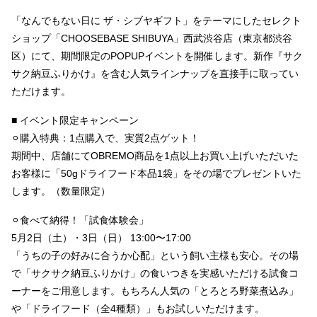
「なんでもない日に ザ・シブヤギフト」をテーマにしたセレクト
ショップ「CHOOSEBASE SHIBUYA」西武渋谷店（東京都渋谷
区）にて、期間限定のPOPUPイベントを開催します。新作『サク
サク納豆ふりかけ』を含む人気ラインナップを直接手に取ってい
ただけます。
■ イベント限定キャンペーン
⚪︎購入特典：1点購入で、実質2点ゲット！
期間中、店舗にてOBREMO商品を1点以上お買い上げいただいた
お客様に「50gドライフード本品1袋」をその場でプレゼントいた
します。（数量限定）
⚪︎食べて納得！「試食体験会」
5月2日（土）・3日（日） 13:00〜17:00
「うちの子の好みに合うか心配」という飼い主様も安心。その場
で「サクサク納豆ふりかけ」の食いつきを実感いただける試食コ
ーナーをご用意します。もちろん人気の「とろとろ野菜煮込み」
や「ドライフード（全4種類）」もお試しいただけます。