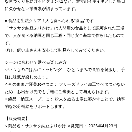
な体づくりを助けるビタミンK2など、愛犬のイキイキとした毎日
に欠かせない栄養素が詰まっています。
● 食品衛生法クリア！人も食べられる“食品”です
「サクサク納豆ふりかけ」は人間用の食品として認可された工場
で、人が食べる納豆と同じ工程・同じ安全基準で作られたもので
す。
ぜひ、飼い主さんも安心して味見をしてみてください。
シーンに合わせて選べる楽しみ方
⚪︎いつものごはんにトッピング： ひとつまみで食欲を刺激し、手
軽に味変が楽しめます。
⚪︎そのままご褒美おやつに： フリーズドライ加工でベタつかない
ため、お出かけ先でも手軽にご褒美として与えられます。
⚪︎絶品「納豆スープ」に： 粉末をぬるま湯に溶かすことで、効率
的な水分補給をサポートします。
【販売概要】
⚪︎商品名：サクサク納豆ふりかけ ⚪︎発売日： 2026年4月23日