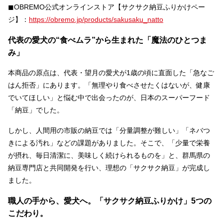
◼︎OBREMO公式オンラインストア【サクサク納豆ふりかけペー
ジ】：
https://obremo.jp/products/sakusaku_natto
代表の愛犬の“食べムラ”から生まれた「魔法のひとつま
み」
本商品の原点は、代表・望月の愛犬が1歳の頃に直面した「急なご
はん拒否」にあります。「無理やり食べさせたくはないが、健康
でいてほしい」と悩む中で出会ったのが、日本のスーパーフード
「納豆」でした。
しかし、人間用の市販の納豆では「分量調整が難しい」「ネバつ
きによる汚れ」などの課題がありました。そこで、「少量で栄養
が摂れ、毎日清潔に、美味しく続けられるものを」と、群馬県の
納豆専門店と共同開発を行い、理想の「サクサク納豆」が完成し
ました。
職人の手から、愛犬へ。「サクサク納豆ふりかけ」5つの
こだわり。