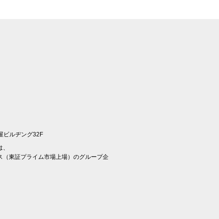
屋ビルヂング32F
は、
ス（東証プライム市場上場）のグループ企